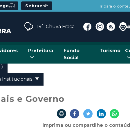
rego
Sebrae
Ir para o cont
19°
Chuva Fraca
vidores
Prefeitura
Fundo
Turismo
C
Social
 Institucionais
nais e Governo
imprima ou compartilhe o conteú