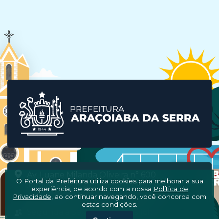
Av. Luane Milanda Oliveira n° 600
O Portal da Prefeitura utiliza cookies para melhorar a sua
Jardim Salete, Araçoiaba da Serra/SP
experiência, de acordo com a nossa
Política de
CEP: 18191-122
Privacidade
, ao continuar navegando, você concorda com
estas condições.
Segunda à Sexta, das 08h às 16h