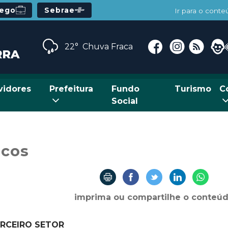
rego
Sebrae
Ir para o cont
22°
Chuva Fraca
vidores
Prefeitura
Fundo
Turismo
C
Social
cos
imprima ou compartilhe o conteú
ERCEIRO SETOR