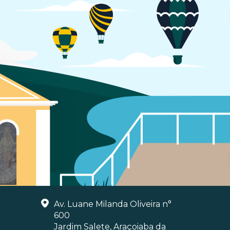
Av. Luane Milanda Oliveira n°
600
Jardim Salete, Araçoiaba da