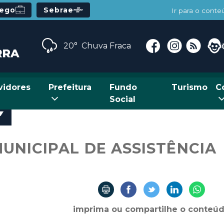
rego
Sebrae
Ir para o cont
20°
Chuva Fraca
vidores
Prefeitura
Fundo
Turismo
C
Social
UNICIPAL DE ASSISTÊNCIA
imprima ou compartilhe o conteú