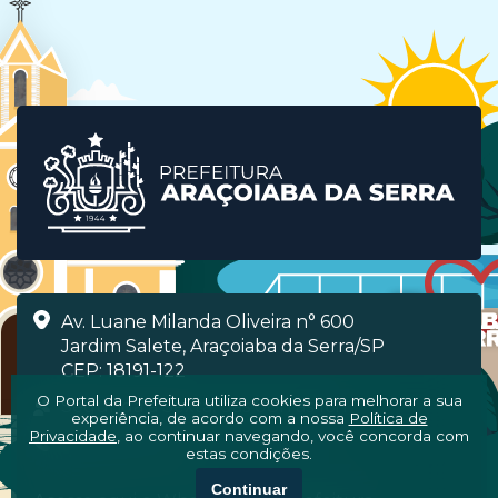
Av. Luane Milanda Oliveira n° 600
Jardim Salete, Araçoiaba da Serra/SP
CEP: 18191-122
O Portal da Prefeitura utiliza cookies para melhorar a sua
Segunda à Sexta, das 08h às 16h
experiência, de acordo com a nossa
Política de
Privacidade
, ao continuar navegando, você concorda com
(15) 3281-7000
estas condições.
Continuar