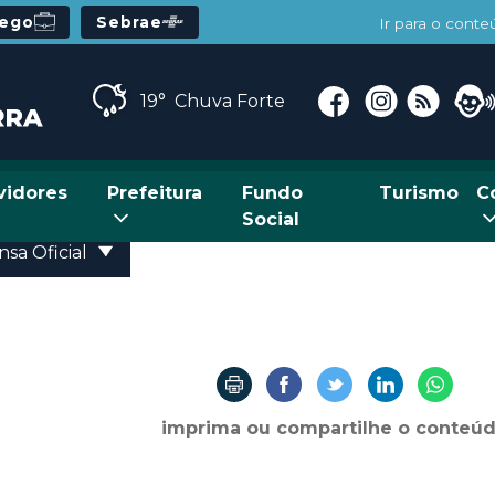
rego
Sebrae
Ir para o cont
19°
Chuva Forte
vidores
Prefeitura
Fundo
Turismo
C
Social
sa Oficial
imprima ou compartilhe o conteú