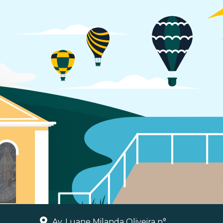
Av. Luane Milanda Oliveira n°