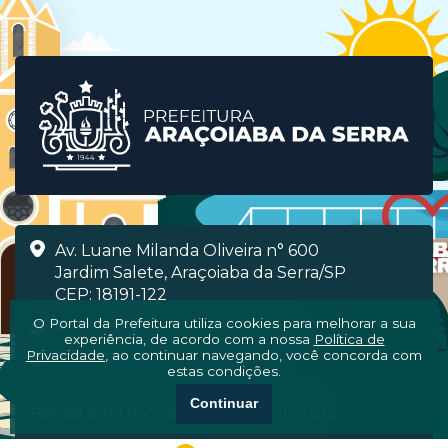
Av. Luane Milanda Oliveira n° 600
Jardim Salete, Araçoiaba da Serra/SP
CEP: 18191-122
O Portal da Prefeitura utiliza cookies para melhorar a sua
Segunda à Sexta, das 08h às 16h
experiência, de acordo com a nossa
Política de
Privacidade
, ao continuar navegando, você concorda com
(15) 3281-7000
estas condições.
Continuar
Acesse aqui o WhatsApp da Prefeitura