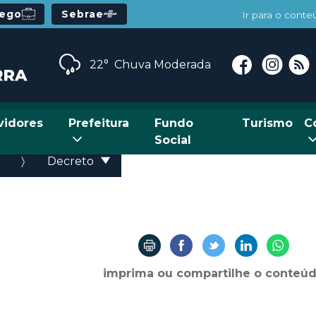
rego
Sebrae
Ir para o cont
22°
Chuva Moderada
vidores
Prefeitura
Fundo
Turismo
C
Social
Decreto
imprima ou compartilhe o conteú