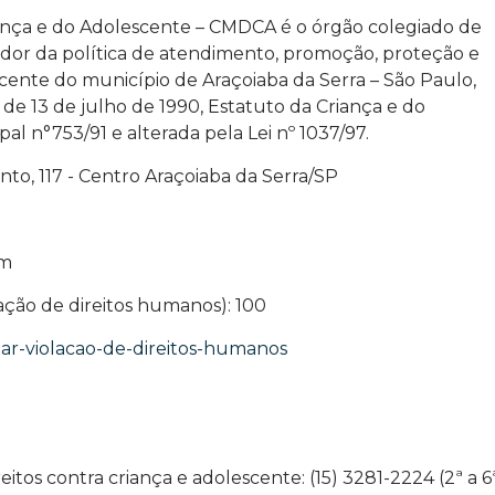
iança e do Adolescente – CMDCA é o órgão colegiado de
lador da política de atendimento, promoção, proteção e
scente do município de Araçoiaba da Serra – São Paulo,
9, de 13 de julho de 1990, Estatuto da Criança e do
al n°753/91 e alterada pela Lei nº 1037/97.
o, 117 - Centro Araçoiaba da Serra/SP
om
ação de direitos humanos): 100
iar-violacao-de-direitos-humanos
eitos contra criança e adolescente: (15) 3281-2224 (2ª a 6ª