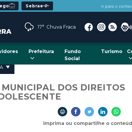
rego
Sebrae
Ir para o cont
17°
Chuva Fraca
vidores
Prefeitura
Fundo
Turismo
C
Social
CA
MUNICIPAL DOS DIREITOS
ADOLESCENTE
imprima ou compartilhe o conteú