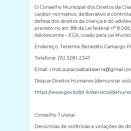
O Conselho Municipal dos Direitos da Cr
caráter normativo, deliberativo e contro
defesa dos direitos da criança e do adole
previsto no art. 88 da Lei federal n° 8.06
Adolescente – ECA, criado pela Lei Municip
Endereço: Tenente Benedito Camargo Pint
Telefone: (15) 3281-2347
Email:
cmdca.aracoiabadaserra@gmail.c
Disque Direitos Humanos (denunciar viol
https://www.gov.br/pt-br/servicos/denunc
Conselho Tutelar
Denúncias de violências e violações de dir